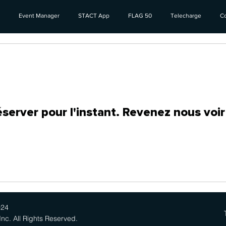
Event Manager
STACT App
FLAG 50
Telecharge
Co
éserver pour l'instant. Revenez nous voir
024
nc. All Rights Reserved.