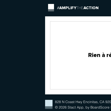
#
AMPLIFY
THE
ACTION
Rien à r
828 N Coast Hwy Encinitas, CA 92
© 2026 Stact App, by BoardScore I